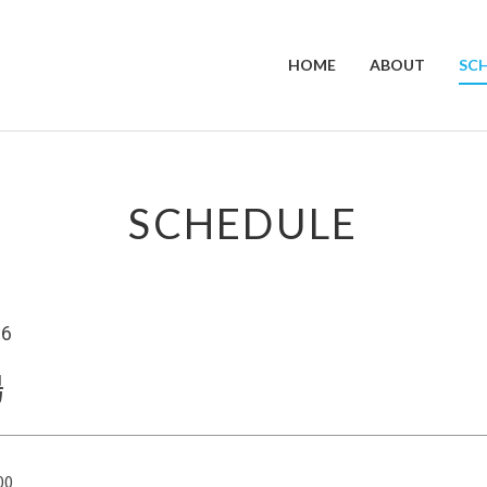
HOME
ABOUT
SC
SCHEDULE
26
場
00