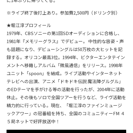
に1年ぶりに帰ってくる。
※ライブ終了後打上あり。参加費2,500円（ドリンク別）
★堀江淳プロフィール
1979年、CBSソニーの第1回SDオーディションに合格し、
1981年『メモリーグラス』でデビュー。 中性的な容姿・声
も話題になり、デビューシングルは50万枚の大ヒットを記
録する。オリコン最高3位。1994年、ビクターエンタテイン
メントへ移籍しアルバム「微風通信」をリリース。1998年
ユニット「spoon」を結成。ライブ活動やインターネット
テレビへの出演、アニメ「ドキドキ伝説 魔法陣グルグル」
のEDテーマを手がける等の活動を行ったが、2004年に活動
休止。その後もソロで全国ツアーを行うなど、ライヴ活動を
精力的に行っている。現在、「堀江淳のファインミュージ
ックアワー」の冠番組を持ち、全国のコミュニティーFM ４
５局ネットで好評放送中！