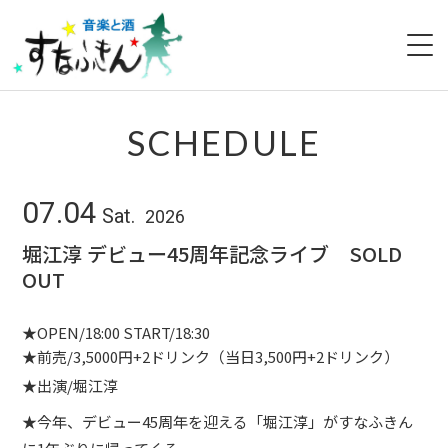
HOME
SCHEDULE
ABOUT
07.04
Sat.
2026
SCHEDULE
堀江淳 デビュー45周年記念ライブ SOLD
OUT
MENU
ACCESS
★OPEN/18:00 START/18:30
★前売/3,5000円+2ドリンク（当日3,500円+2ドリンク）
NEWS
★出演/堀江淳
★今年、デビュー45周年を迎える「堀江淳」がすなふきん
CONTACT