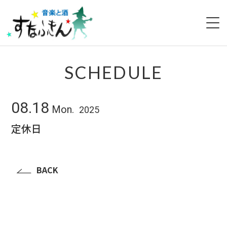
HOME
SCHEDULE
ABOUT
08.18
Mon.
2025
SCHEDULE
定休日
MENU
ACCESS
BACK
NEWS
CONTACT