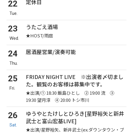
定休日
22
Tue.
うたごえ酒場
23
★HOST/雨庭
Wed.
居酒屋営業/演奏可能
24
Thu.
FRIDAY NIGHT LIVE ※出演者〆切まし
25
た。観覧のお客様は募集中です。
Fri.
★出演/① 18:30 飯島ひとし ② 19:00 流 ③
19:30 望月淳 ④ 20:00 トシ市川
ゆうやとたけしとひろき[星野裕矢と新井
26
武士と富山宏基LIVE]
Sat.
★出演/星野裕矢、新井武士(ex.ダウンタウン・ブ