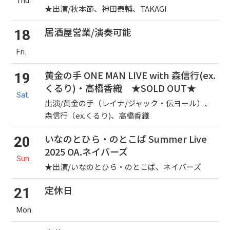
Thu.
★出演/秋本節、神田泰輔、TAKAGI
居酒屋営業/演奏可能
18
Fri.
黄金の手 ONE MAN LIVE with 森信行(ex.
19
くるり)・高橋香織 ★SOLD OUT★
Sat.
出演/黄金の手（レイナ/ジャック・伝ヨール）、
森信行（ex.くるり)、高橋香織
いなのとひら・のとこば Summer Live
20
2025 OA.ネイバーズ
Sun.
★出演/いなのとひら・のとこば、ネイバーズ
定休日
21
Mon.