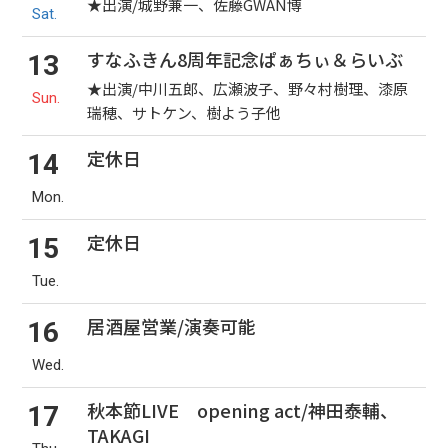
★出演/城野兼一、佐藤GWAN博
Sat.
すなふきん8周年記念ぱぁちぃ＆らいぶ
13
★出演/中川五郎、広瀬波子、野々村樹理、漆原
Sun.
瑞穂、サトケン、樹よう子他
定休日
14
Mon.
定休日
15
Tue.
居酒屋営業/演奏可能
16
Wed.
秋本節LIVE opening act/神田泰輔、
17
TAKAGI